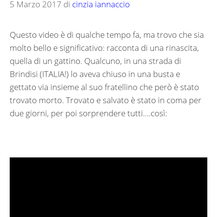
5 Marzo 2017
di
cinzia iannaccio
Questo video è di qualche tempo fa, ma trovo che sia
molto bello e significativo: racconta di una rinascita,
quella di un gattino. Qualcuno, in una strada di
Brindisi (ITALIA!) lo aveva chiuso in una busta e
gettato via insieme al suo fratellino che però è stato
trovato morto. Trovato e salvato è stato in coma per
due giorni, per poi sorprendere tutti….così: