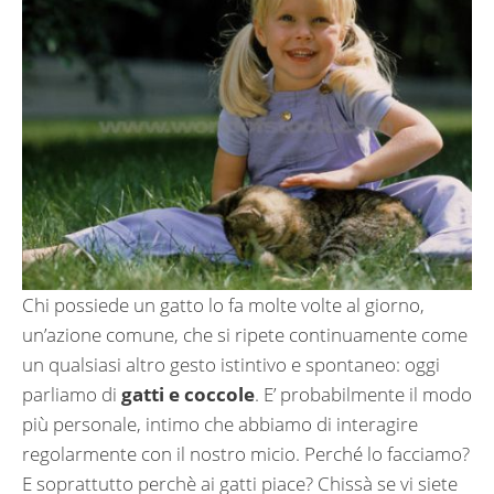
Chi possiede un gatto lo fa molte volte al giorno,
un’azione comune, che si ripete continuamente come
un qualsiasi altro gesto istintivo e spontaneo: oggi
parliamo di
gatti e coccole
. E’ probabilmente il modo
più personale, intimo che abbiamo di interagire
regolarmente con il nostro micio. Perché lo facciamo?
E soprattutto perchè ai gatti piace? Chissà se vi siete