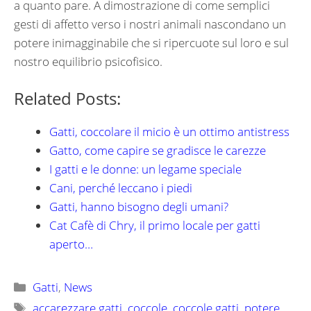
a quanto pare. A dimostrazione di come semplici
gesti di affetto verso i nostri animali nascondano un
potere inimagginabile che si ripercuote sul loro e sul
nostro equilibrio psicofisico.
Related Posts:
Gatti, coccolare il micio è un ottimo antistress
Gatto, come capire se gradisce le carezze
I gatti e le donne: un legame speciale
Cani, perché leccano i piedi
Gatti, hanno bisogno degli umani?
Cat Cafè di Chry, il primo locale per gatti
aperto…
Categorie
Gatti
,
News
Tag
accarezzare gatti
,
coccole
,
coccole gatti
,
potere