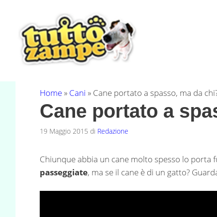
Vai
al
contenuto
Home
»
Cani
»
Cane portato a spasso, ma da chi
Cane portato a spa
19 Maggio 2015
di
Redazione
Chiunque abbia un cane molto spesso lo porta fu
passeggiate
, ma se il cane è di un gatto? Guard