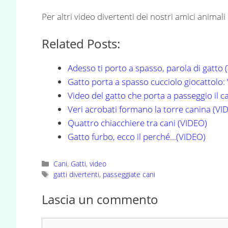
Per altri video divertenti dei nostri amici animali 
Related Posts:
Adesso ti porto a spasso, parola di gatto 
Gatto porta a spasso cucciolo giocattolo:
Video del gatto che porta a passeggio il c
Veri acrobati formano la torre canina (VI
Quattro chiacchiere tra cani (VIDEO)
Gatto furbo, ecco il perché...(VIDEO)
Categorie
Cani
,
Gatti
,
video
Tag
gatti divertenti
,
passeggiate cani
Lascia un commento
Commento