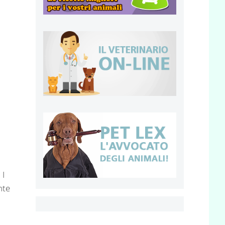
 I
nte