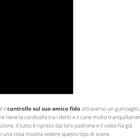
e il
controllo sul suo amico fido
attraverso un guinzaglio.
e tiene la cordicella tra i denti e il cane molto tranquillame
azione. Il tutto è ripreso dal loro padrone e il video ha già
o una cosa insolita vedere questo tipo di scene.