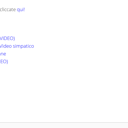
cliccate
qui!
(VIDEO)
 Video simpatico
ane
DEO)