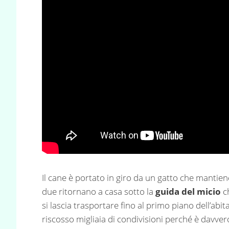
Il cane è portato in giro da un gatto che mantien
due ritornano a casa sotto la
guida del micio
ch
si lascia trasportare fino al primo piano dell’abit
riscosso migliaia di condivisioni perché è davver