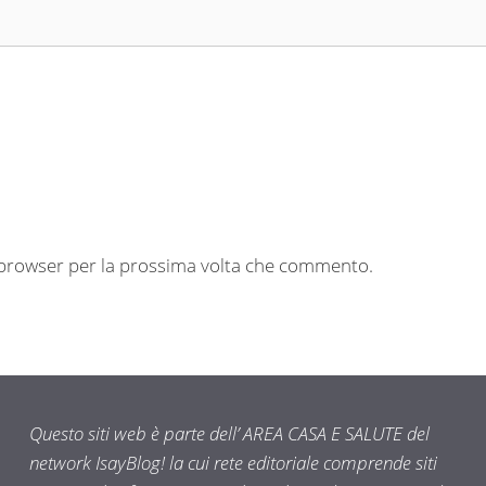
o browser per la prossima volta che commento.
Questo siti web è parte dell’ AREA CASA E SALUTE del
network IsayBlog! la cui rete editoriale comprende siti