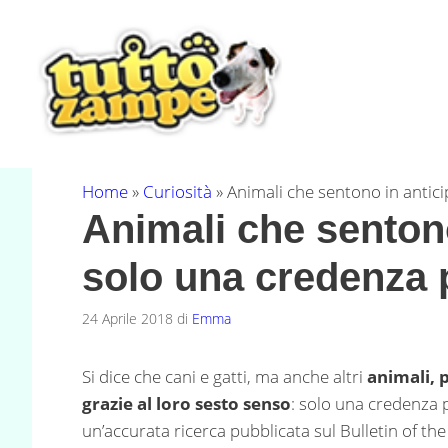
Vai
al
contenuto
Home
»
Curiosità
»
Animali che sentono in antic
Animali che sentono
solo una credenza 
24 Aprile 2018
di
Emma
Si dice che cani e gatti, ma anche altri
animali, p
grazie al loro sesto senso
: solo una credenza
un’accurata ricerca pubblicata sul Bulletin of th