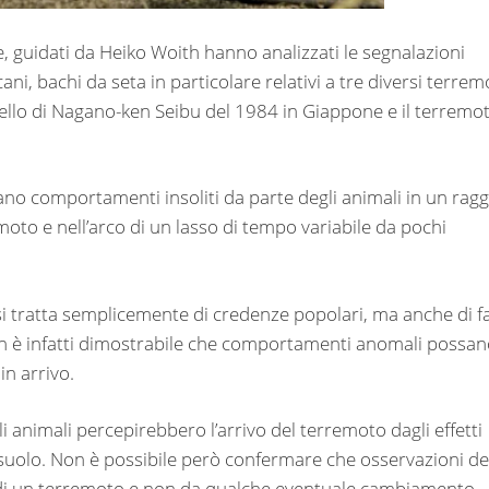
e, guidati da Heiko Woith hanno analizzati le segnalazioni
ani, bachi da seta in particolare relativi a tre diversi terremo
uello di Nagano-ken Seibu del 1984 in Giappone e il terremo
no comportamenti insoliti da parte degli animali in un ragg
oto e nell’arco di un lasso di tempo variabile da pochi
si tratta semplicemente di credenze popolari, ma anche di fa
n è infatti dimostrabile che comportamenti anomali possa
in arrivo.
i animali percepirebbero l’arrivo del terremoto dagli effetti
 suolo. Non è possibile però confermare che osservazioni de
a di un terremoto e non da qualche eventuale cambiamento