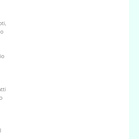
ti,
to
io
tti
no
l