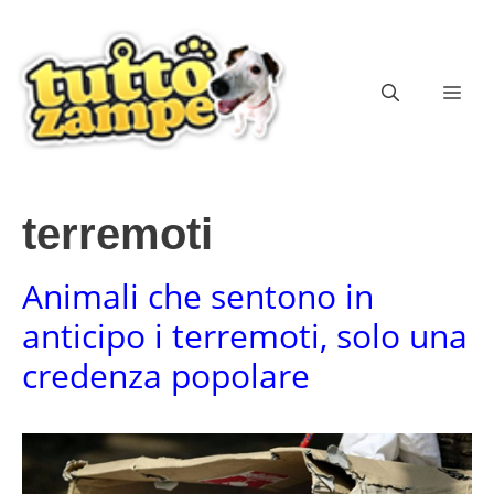
Vai
al
contenuto
ME
terremoti
Animali che sentono in
anticipo i terremoti, solo una
credenza popolare