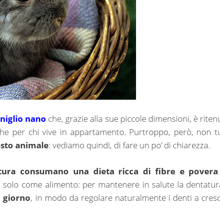
niglio nano
che, grazie alla sue piccole dimensioni, è riten
he per chi vive in appartamento. Purtroppo, però, non tu
esto animale
:
vediamo quindi, di fare un po’ di chiarezza.
atura consumano una dieta ricca di fibre e povera
n solo come alimento: per mantenere in salute la dentatura
l giorno
, in modo da regolare naturalmente i denti a cresc