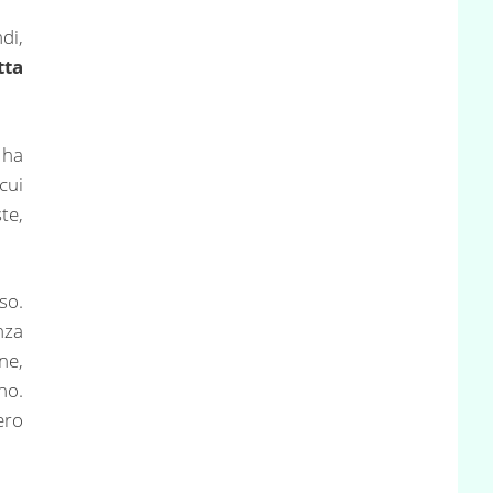
di,
tta
 ha
cui
te,
so.
nza
ne,
no.
ero