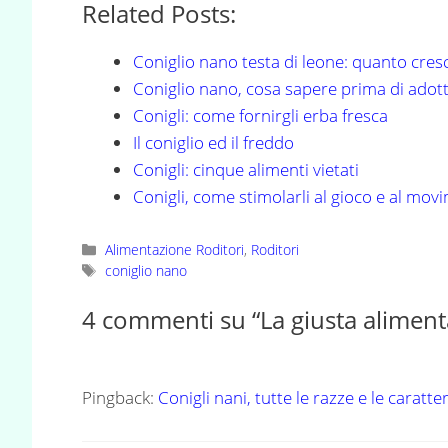
Related Posts:
Coniglio nano testa di leone: quanto cresc
Coniglio nano, cosa sapere prima di adot
Conigli: come fornirgli erba fresca
Il coniglio ed il freddo
Conigli: cinque alimenti vietati
Conigli, come stimolarli al gioco e al mov
Categorie
Alimentazione Roditori
,
Roditori
Tag
coniglio nano
4 commenti su “La giusta aliment
Pingback:
Conigli nani, tutte le razze e le caratt