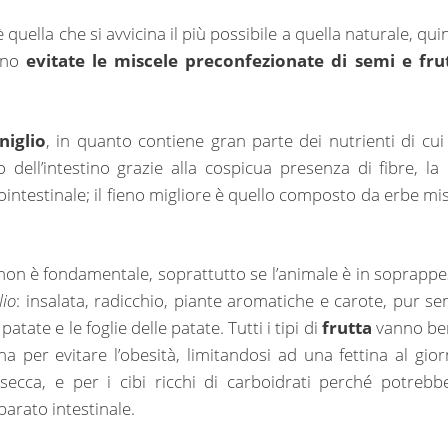
 quella che si avvicina il più possibile a quella naturale, quin
anno
evitate le miscele preconfezionate di semi e fru
niglio
, in quanto contiene gran parte dei nutrienti di cui
 dell’intestino grazie alla cospicua presenza di fibre, la 
rointestinale; il fieno migliore è quello composto da erbe mis
 ma non è fondamentale, soprattutto se l’animale è in soprappe
lio
: insalata, radicchio, piante aromatiche e carote, pur se
atate e le foglie delle patate. Tutti i tipi di
frutta
vanno be
a per evitare l’obesità, limitandosi ad una fettina al gior
secca, e per i cibi ricchi di carboidrati perché potrebb
parato intestinale.