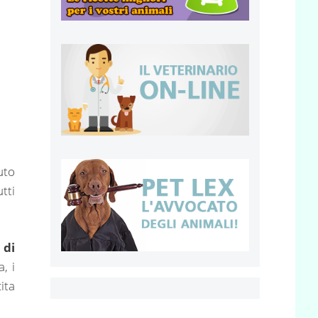
uto
tti
 di
, i
ita