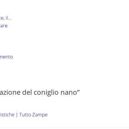
e, il…
tare
imento
azione del coniglio nano”
eristiche | Tutto Zampe