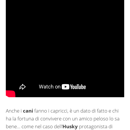
Anche i
cani
fanno i capricci, è un dato di fatto e chi
ha la fortuna di convivere con un amico peloso lo sa
bene… come nel caso dell’
Husky
protagonista di