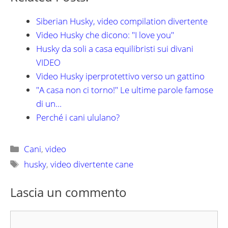
Siberian Husky, video compilation divertente
Video Husky che dicono: "I love you"
Husky da soli a casa equilibristi sui divani
VIDEO
Video Husky iperprotettivo verso un gattino
"A casa non ci torno!" Le ultime parole famose
di un…
Perché i cani ululano?
Categorie
Cani
,
video
Tag
husky
,
video divertente cane
Lascia un commento
Commento