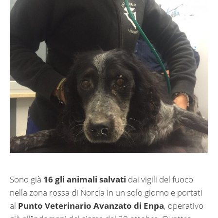
Sono già
16 gli animali salvati
dai vigili del fuoco
nella zona rossa di Norcia in un solo giorno e portati
al
Punto Veterinario Avanzato di Enpa
, operativo