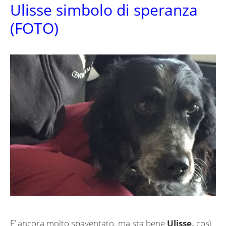
Ulisse simbolo di speranza
(FOTO)
E’ ancora molto spaventato, ma sta bene
Ulisse,
così