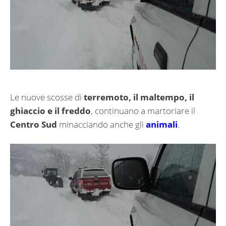
Le nuove scosse di
terremoto, il maltempo, il
ghiaccio e il freddo
, continuano a martoriare il
Centro Sud
minacciando anche gli
animali
.