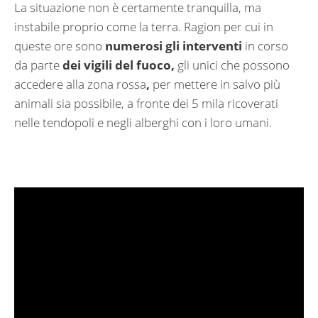
La situazione non è certamente tranquilla, ma
instabile proprio come la terra. Ragion per cui in
queste ore sono
numerosi gli interventi
in corso
da parte
dei vigili del fuoco,
gli unici che possono
accedere alla zona rossa
,
per mettere in salvo più
animali sia possibile, a fronte dei 5 mila ricoverati
nelle tendopoli e negli alberghi con i loro umani.