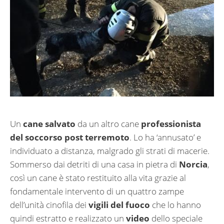
Un
cane salvato
da un altro cane
professionista
del soccorso post terremoto
. Lo ha ‘annusato’ e
individuato a distanza, malgrado gli strati di macerie.
Sommerso dai detriti di una casa in pietra di
Norcia
,
così un cane è stato restituito alla vita grazie al
fondamentale intervento di un quattro zampe
dell’unità cinofila dei
vigili del fuoco
che lo hanno
quindi estratto e realizzato un
video
dello speciale