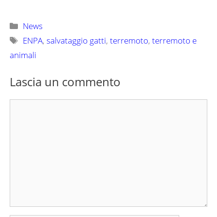
Categorie
News
Tag
ENPA
,
salvataggio gatti
,
terremoto
,
terremoto e
animali
Lascia un commento
Commento