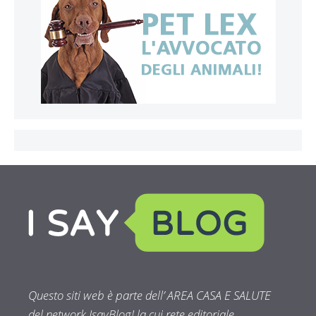
Questo siti web è parte dell’ AREA CASA E SALUTE
del network IsayBlog! la cui rete editoriale