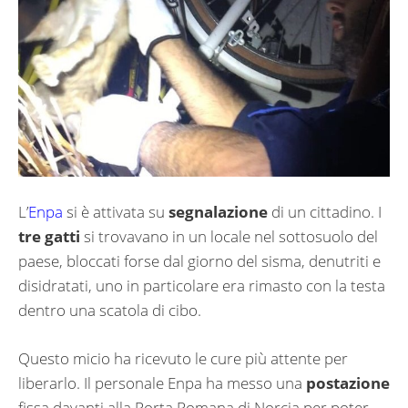
L’
Enpa
si è attivata su
segnalazione
di un cittadino. I
tre gatti
si trovavano in un locale nel sottosuolo del
paese, bloccati forse dal giorno del sisma, denutriti e
disidratati, uno in particolare era rimasto con la testa
dentro una scatola di cibo.
Questo micio ha ricevuto le cure più attente per
liberarlo. Il personale Enpa ha messo una
postazione
fissa davanti alla Porta Romana di Norcia per poter