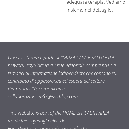
adeguata terapia. Vediamo
insieme nel dettaglio.
Questo siti web è parte dell’ AREA CASA E SALUTE del
network IsayBlog! la cui rete editoriale comprende siti
tematici di informazione indipendente che contano sul
contributo di appassionati ed esperti del settore.
Per pubblicità, comunicati e
collaborazioni:
info@isayblog.com
This website
is part of the HOME & HEALTH AREA
inside the IsayBlog! network
For advertising, press releases and other