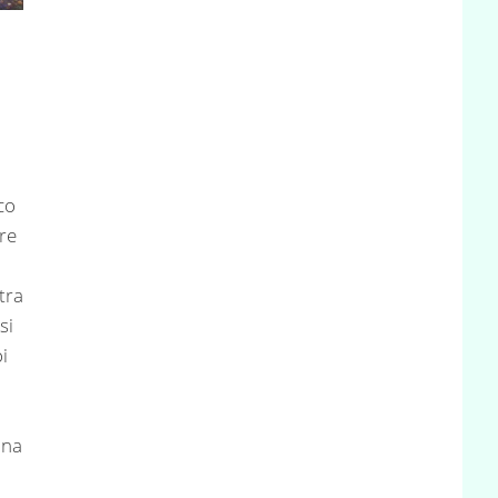
co
re
tra
si
i
una