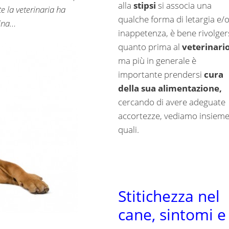
alla
stipsi
si associa una
 la veterinaria ha
qualche forma di letargia e/
rina…
inappetenza, è bene rivolger
quanto prima al
veterinari
ma più in generale è
importante prendersi
cura
della sua alimentazione,
cercando di avere adeguate
accortezze, vediamo insiem
quali.
Stitichezza nel
cane, sintomi e