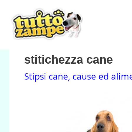
Vai
al
contenuto
stitichezza cane
Stipsi cane, cause ed ali