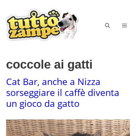
Vai
al
contenuto
ME
coccole ai gatti
Cat Bar, anche a Nizza
sorseggiare il caffè diventa
un gioco da gatto