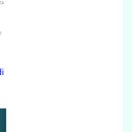
za
?
i