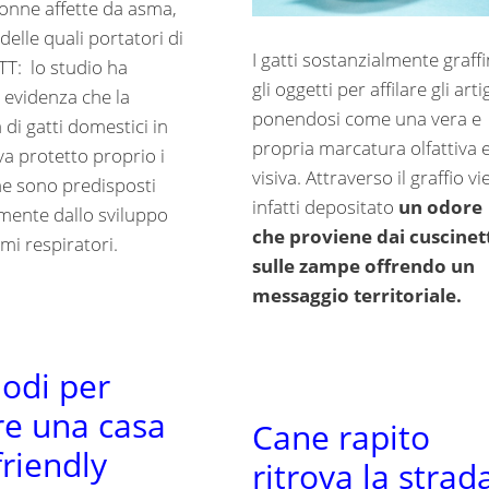
donne affette da asma,
delle quali portatori di
I gatti sostanzialmente graff
TT: lo studio ha
gli oggetti per affilare gli artig
 evidenza che la
ponendosi come una vera e
di gatti domestici in
propria marcatura olfattiva 
va protetto proprio i
visiva. Attraverso il graffio v
che sono predisposti
infatti depositato
un odore
mente dallo sviluppo
che proviene dai cuscinet
mi respiratori.
sulle zampe offrendo un
messaggio territoriale.
odi per
re una casa
Cane rapito
friendly
ritrova la strad