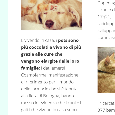
Copenagh
il ruolo 
17q21, c
raddoppia
sviluppar
come asm
E vivendo in casa, i
pets sono
più coccolati e vivono di più
grazie alle cure che
vengono elargite dalle loro
famiglie:
i dati emersi
Cosmofarma, manifestazione
di riferimento per il mondo
delle farmacie che si è tenuta
alla fiera di Bologna, hanno
messo in evidenza che i cani e i
I ricerca
gatti che vivono in casa sono
377 bamb