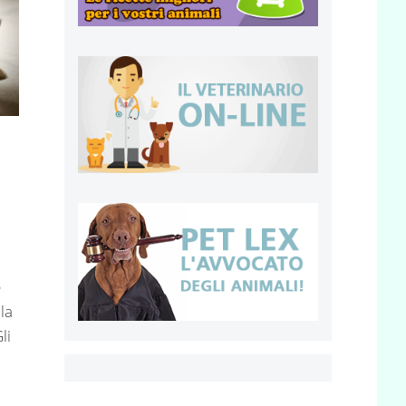
e
la
li