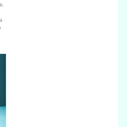
e,
sa
b