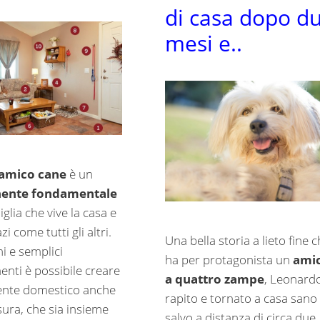
di casa dopo d
mesi e..
amico cane
è un
ente fondamentale
iglia che vive la casa e
zi come tutti gli altri.
Una bella storia a lieto fine 
i e semplici
ha per protagonista un
ami
enti è possibile creare
a quattro zampe
, Leonardo
ente domestico anche
rapito e tornato a casa sano
sura, che sia insieme
salvo a distanza di circa due