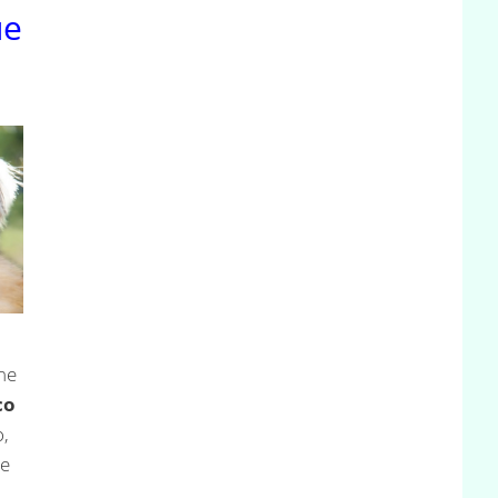
ue
che
co
,
 e