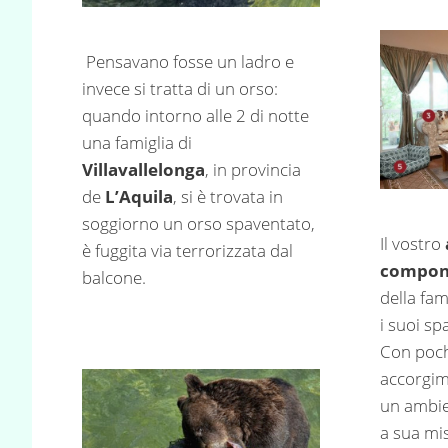
Pensavano fosse un ladro e
invece si tratta di un orso:
quando intorno alle 2 di notte
una famiglia di
Villavallelonga
, in provincia
de
L’Aquila
, si è trovata in
soggiorno un orso spaventato,
Il vostro
è fuggita via terrorizzata dal
compon
balcone.
della fam
i suoi spa
Con poch
accorgim
un ambi
a sua mi