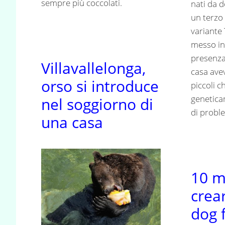
sempre più coccolati.
nati da 
un terzo 
variante 
messo in
presenza 
Villavallelonga,
casa ave
orso si introduce
piccoli 
genetica
nel soggiorno di
di proble
una casa
10 m
crea
dog 