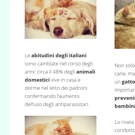
Le
abitudini degli italiani
sono cambiate nel corso degli
Non solo
anni: circa il 48% degli
animali
cane, ma
domestici
vive in casa e
un
gatt
dorme nel letto dei padroni
importan
confermando l’aumento
preveni
dell’uso degli antiparassitari.
bambin
Lo rivel
condotto 