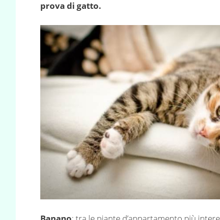
prova di gatto.
Banano
: tra le piante d’appartamento più intere