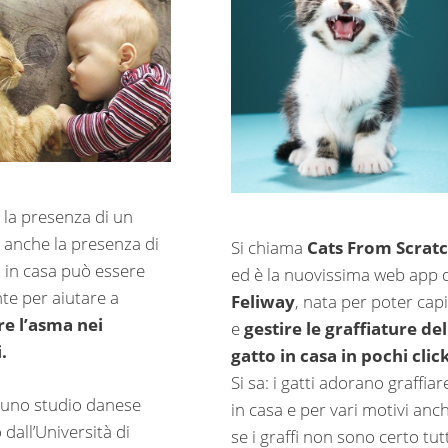
 la presenza di un
 anche la presenza di
Si chiama
Cats From Scrat
o
in casa può essere
ed è la nuovissima web app d
te per aiutare a
Feliway
, nata per poter cap
re l’asma nei
e
gestire le graffiature del
i.
gatto in casa in pochi click
Si sa: i gatti adorano graffiar
a uno studio danese
in casa e per vari motivi anc
dall’Università di
se i graffi non sono certo tutt