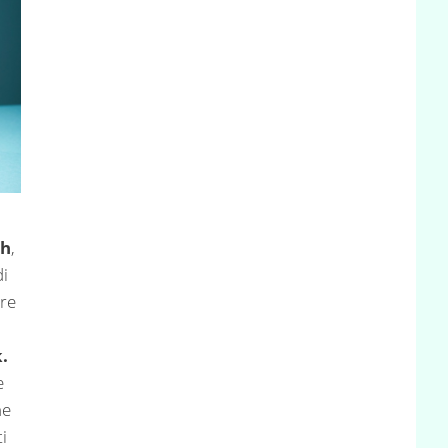
ch
,
i
ire
.
e
he
i