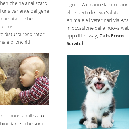
en che ha analizzato
uguali. A chiarire la situazion
di una variante del gene
gli esperti di Ceva Salute
hiamata TT che
Animale e i veterinari via An
 il rischio di
in occasione della nuova we
e disturbi respiratori
app di Feliway,
Cats From
a e bronchiti.
Scratch
.
tori hanno analizzato
ini danesi che sono