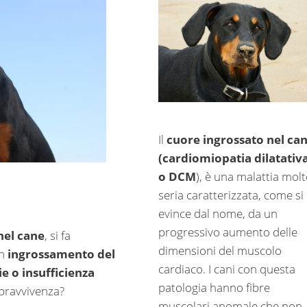
Il
cuore ingrossato nel ca
(cardiomiopatia dilatativa
o DCM
), è una malattia mol
seria caratterizzata, come si
evince dal nome, da un
progressivo aumento delle
nel cane
, si fa
dimensioni del muscolo
un
ingrossamento del
cardiaco. I cani con questa
e o insufficienza
patologia hanno fibre
sopravvivenza?
muscolari anomale che non