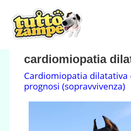
Vai
al
contenuto
cardiomiopatia dila
Cardiomiopatia dilatativa 
prognosi (sopravvivenza)