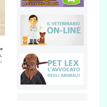
ne
,
to