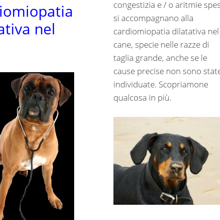
congestizia e / o aritmie spe
iomiopatia
si accompagnano alla
ativa nel
cardiomiopatia dilatativa nel
cane, specie nelle razze di
taglia grande, anche se le
cause precise non sono stat
individuate. Scopriamone
qualcosa in più.