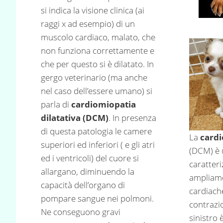
si indica la visione clinica (ai
raggi x ad esempio) di un
muscolo cardiaco, malato, che
non funziona correttamente e
che per questo si è dilatato. In
gergo veterinario (ma anche
nel caso dell’essere umano) si
parla di
cardiomiopatia
dilatativa (DCM)
. In presenza
di questa patologia le camere
La
cardi
superiori ed inferiori ( e gli atri
(DCM) è 
ed i ventricoli) del cuore si
caratteri
allargano, diminuendo la
ampliame
capacità dell’organo di
cardiach
pompare sangue nei polmoni.
contrazio
Ne conseguono gravi
sinistro 