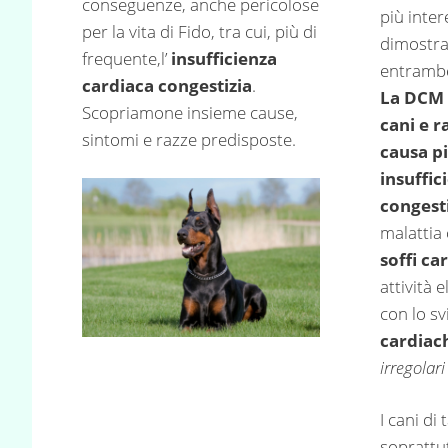
conseguenze, anche pericolose
più inter
per la vita di Fido, tra cui, più di
dimostra
frequente,l’
insufficienza
entrambe
cardiaca congestizia
.
La DCM 
Scopriamone insieme cause,
cani e r
sintomi e razze predisposte.
causa p
insuffic
congest
malattia
soffi ca
attività 
con lo s
cardiac
irregolar
I cani di
soprattu