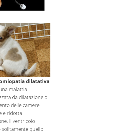
omiopatia dilatativa
una malattia
zzata da dilatazione o
nto delle camere
e e ridotta
ne. Il ventricolo
è solitamente quello