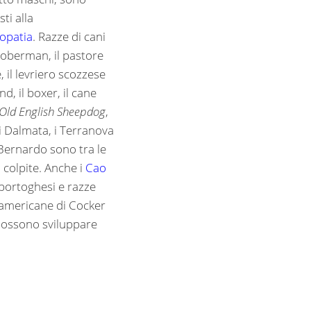
ti alla
opatia
. Razze di cani
doberman, il pastore
, il levriero scozzese
, il boxer, il cane
Old English Sheepdog
,
, i Dalmata, i Terranova
 Bernardo sono tra le
 colpite. Anche i
Cao
portoghesi e razze
e americane di Cocker
possono sviluppare