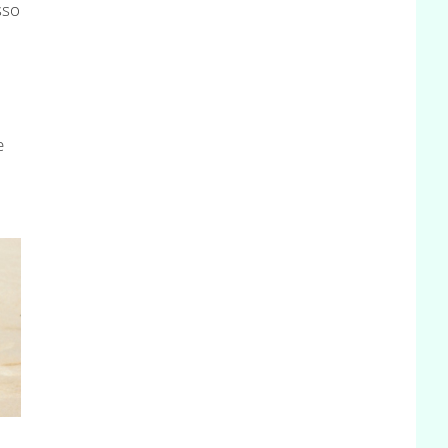
sso
e