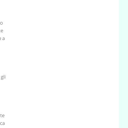
do
te
o a
a
:
gli
te
aca