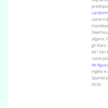
predispos
cardiomi
come il 
irlandese
Deerhound
afgano, l’
gli Alani
ed i San
razze più
de Agua
inglesi 
Spaniel 
DCM.