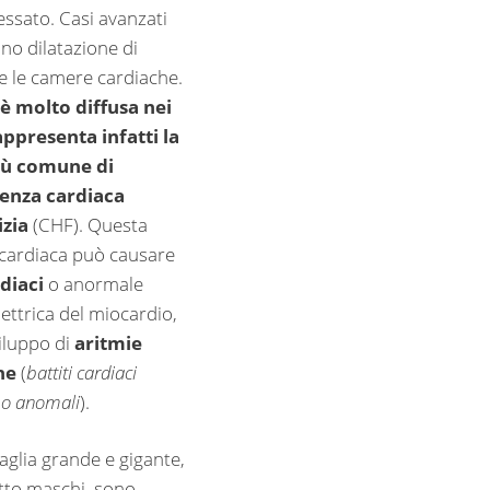
essato. Casi avanzati
no dilatazione di
 le camere cardiache.
è molto diffusa nei
appresenta infatti la
iù comune di
ienza cardiaca
izia
(CHF). Questa
 cardiaca può causare
rdiaci
o anormale
elettrica del miocardio,
viluppo di
aritmie
he
(
battiti cardiaci
i o anomali
).
 taglia grande e gigante,
tto maschi, sono