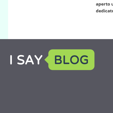
aperto 
dedicato