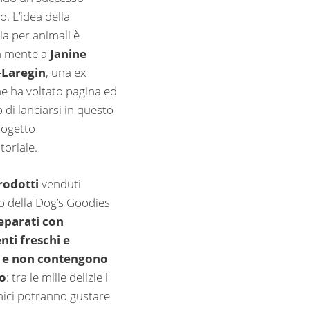
o. L’idea della
ia per animali è
n mente a
Janine
-Laregin
, una ex
he ha voltato pagina ed
 di lanciarsi in questo
rogetto
toriale.
prodotti
venduti
no della Dog’s Goodies
eparati con
nti freschi e
i e non contengono
o
: tra le mille delizie i
mici potranno gustare