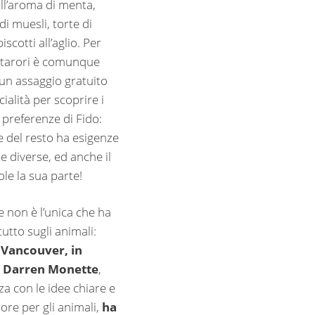
all’aroma di menta,
di muesli, torte di
iscotti all’aglio. Per
isitarori è comunque
 un assaggio gratuito
cialità per scoprire i
e preferenze di Fido:
e del resto ha esigenze
te diverse, ed anche il
le la sua parte!
e non è l’unica che ha
utto sugli animali:
 Vancouver, in
 Darren Monette
,
a con le idee chiare e
ore per gli animali,
ha