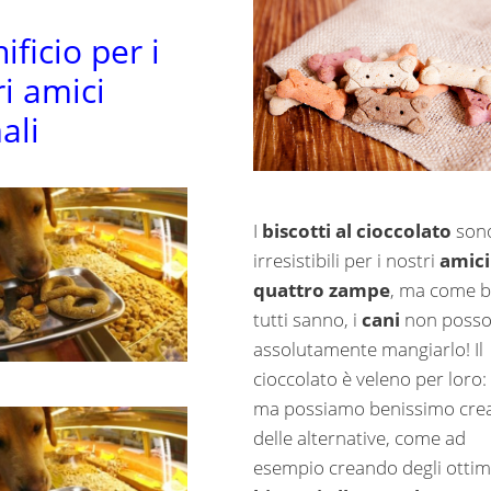
nificio per i
ri amici
ali
I
biscotti al cioccolato
son
irresistibili per i nostri
amici
quattro zampe
, ma come 
tutti sanno, i
cani
non poss
assolutamente mangiarlo! Il
cioccolato è veleno per loro:
ma possiamo benissimo cre
delle alternative, come ad
esempio creando degli ottim