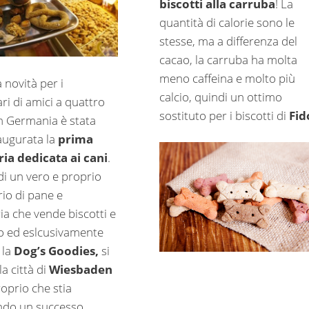
biscotti alla carruba
! La
quantità di calorie sono le
stesse, ma a differenza del
cacao, la carruba ha molta
meno caffeina e molto più
 novità per i
calcio, quindi un ottimo
ri di amici a quattro
sostituto per i biscotti di
Fid
n Germania è stata
naugurata la
prima
ia dedicata ai cani
.
 di un vero e proprio
rio di pane e
ia che vende biscotti e
lo ed eslcusivamente
 la
Dog’s Goodies,
si
la città di
Wiesbaden
oprio che stia
ndo un successo