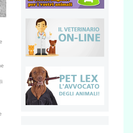
e
a
he
li
e