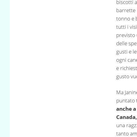
biscotti 
barrette 
tonno e b
tutti i v
previsto
delle spe
gusti e l
ogni can
e richies
gusto vuo
Ma Janin
puntato t
anche a
Canada,
una ragzz
tanto am