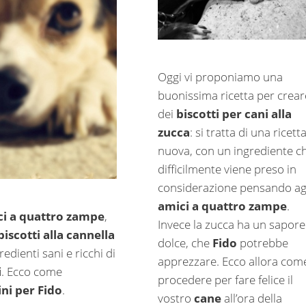
Oggi vi proponiamo una
buonissima ricetta per crear
dei
biscotti per cani alla
zucca
: si tratta di una ricett
nuova, con un ingrediente c
difficilmente viene preso in
considerazione pensando ag
amici a quattro zampe
.
i a quattro zampe
,
Invece la zucca ha un sapore
biscotti alla cannella
dolce, che
Fido
potrebbe
redienti sani e ricchi di
apprezzare. Ecco allora com
i
. Ecco come
procedere per fare felice il
ini per Fido
.
vostro
cane
all’ora della