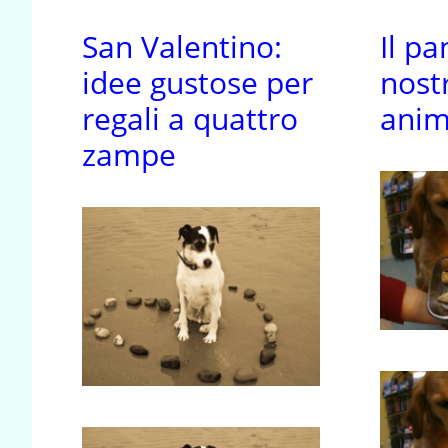
San Valentino:
Il pa
idee gustose per
nost
regali a quattro
anim
zampe