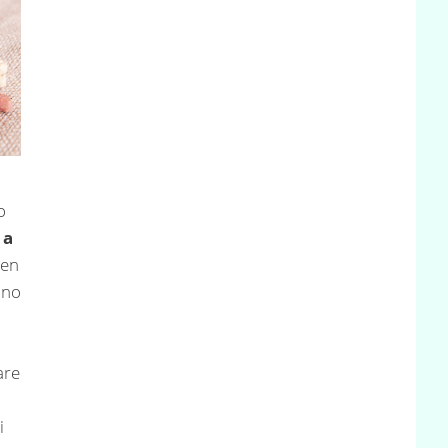
o
 a
ben
ono
are
i