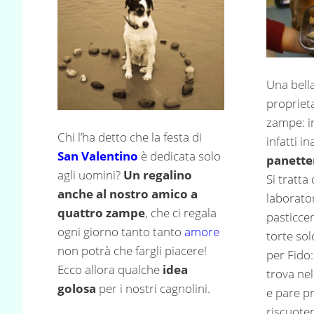
Una bella
proprieta
zampe: i
Chi l’ha detto che la festa di
infatti i
San Valentino
è dedicata solo
panetter
agli uomini?
Un regalino
Si tratta
anche al nostro amico a
laborato
quattro zampe
, che ci regala
pasticcer
ogni giorno tanto tanto
amore
torte so
non potrà che fargli piacere!
per Fido:
Ecco allora qualche
idea
trova nel
golosa
per i nostri cagnolini.
e pare pr
riscuote