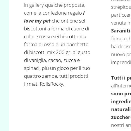
In gallery qualche proposta,
strepitos
come la confezione regalo
I
particcer
love my pet
che ontiene sei
venuta i
biscottoni a forma di cuore di
Saraniti
colore rosso sei biscottoni a
fioraia c
forma di osso e un pacchetto
ha deciso
di biscotti mix 200 gr. al gusto
nuovo p
di vaniglia, cacao, zucca e
imprendi
spinaci, più un gioco per il tuo
quattro zampe, tutti prodotti
Tutti i 
firmati
RollsRocky.
all’inter
sono pr
ingredie
natural
zuccher
nostri a