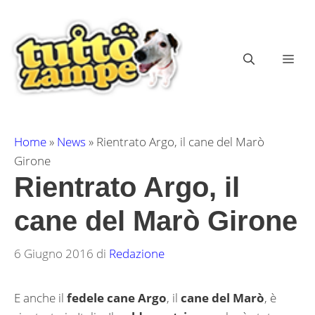
Vai
al
contenuto
ME
Home
»
News
»
Rientrato Argo, il cane del Marò
Girone
Rientrato Argo, il
cane del Marò Girone
6 Giugno 2016
di
Redazione
E anche il
fedele cane Argo
, il
cane del Marò
, è