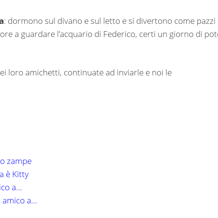
a
: dormono sul divano e sul letto e si divertono come pazzi
re a guardare l’acquario di Federico, certi un giorno di pot
 dei loro amichetti, continuate ad inviarle e noi le
tro zampe
a è Kitty
ico a…
uo amico a…