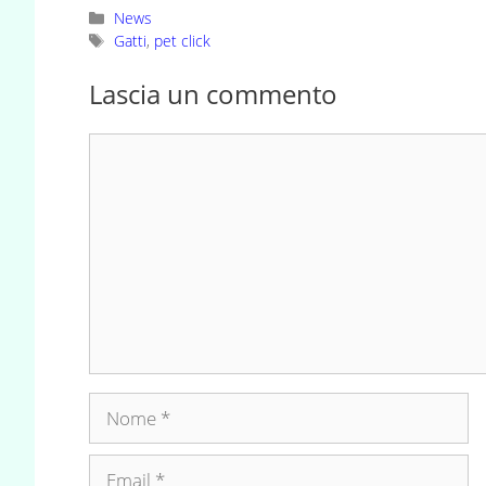
Categorie
News
Tag
Gatti
,
pet click
Lascia un commento
Commento
Nome
Email