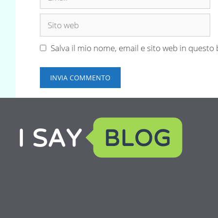
Sito
web
Salva il mio nome, email e sito web in quest