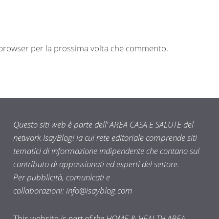
o browser per la prossima volta che commento.
Questo siti web è parte dell’ AREA CASA E SALUTE del
network IsayBlog! la cui rete editoriale comprende siti
tematici di informazione indipendente che contano sul
contributo di appassionati ed esperti del settore.
Per pubblicità, comunicati e
collaborazioni:
info@isayblog.com
This website
is part of the HOME & HEALTH AREA