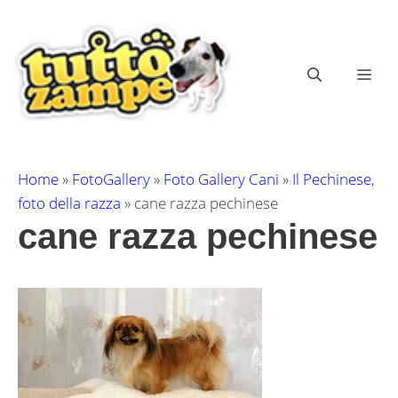
Vai
al
contenuto
ME
Home
»
FotoGallery
»
Foto Gallery Cani
»
Il Pechinese,
foto della razza
»
cane razza pechinese
cane razza pechinese