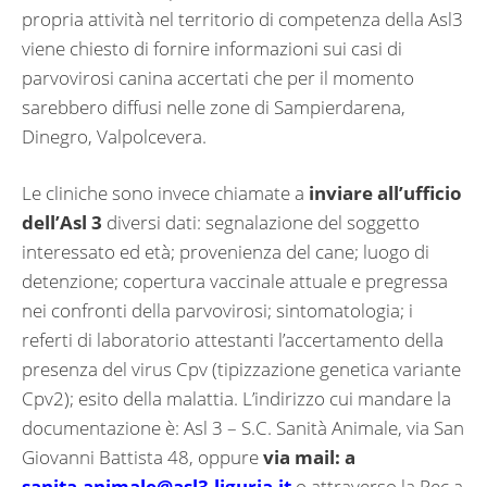
propria attività nel territorio di competenza della Asl3
viene chiesto di fornire informazioni sui casi di
parvovirosi canina accertati che per il momento
sarebbero diffusi nelle zone di Sampierdarena,
Dinegro, Valpolcevera.
Le cliniche sono invece chiamate a
inviare all’ufficio
dell’Asl 3
diversi dati: segnalazione del soggetto
interessato ed età; provenienza del cane; luogo di
detenzione; copertura vaccinale attuale e pregressa
nei confronti della parvovirosi; sintomatologia; i
referti di laboratorio attestanti l’accertamento della
presenza del virus Cpv (tipizzazione genetica variante
Cpv2); esito della malattia. L’indirizzo cui mandare la
documentazione è: Asl 3 – S.C. Sanità Animale, via San
Giovanni Battista 48, oppure
via mail: a
sanita.animale@asl3.liguria.it
o attraverso la Pec a