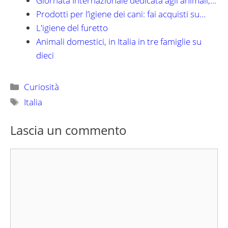
Giornata Internazionale dedicata agli animali,…
Prodotti per l’igiene dei cani: fai acquisti su…
L'igiene del furetto
Animali domestici, in Italia in tre famiglie su
dieci
Categorie
Curiosità
Tag
Italia
Lascia un commento
Commento