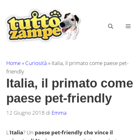
Vai
al
contenuto
ME
Home
»
Curiosità
»
Italia, il primato come paese pet-
friendly
Italia, il primato come
paese pet-friendly
12 Giugno 2018
di
Emma
L’
Italia
? Un
paese pet-friendly che
vince il