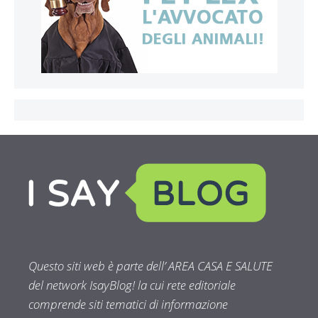
Questo siti web è parte dell’ AREA CASA E SALUTE
del network IsayBlog! la cui rete editoriale
comprende siti tematici di informazione