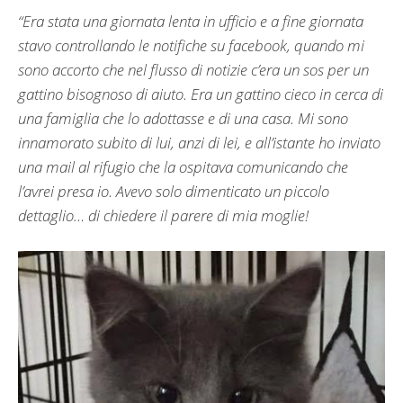
“Era stata una giornata lenta in ufficio e a fine giornata
stavo controllando le notifiche su facebook, quando mi
sono accorto che nel flusso di notizie c’era un sos per un
gattino bisognoso di aiuto. Era un gattino cieco in cerca di
una famiglia che lo adottasse e di una casa. Mi sono
innamorato subito di lui, anzi di lei, e all’istante ho inviato
una mail al rifugio che la ospitava comunicando che
l’avrei presa io. Avevo solo dimenticato un piccolo
dettaglio… di chiedere il parere di mia moglie!