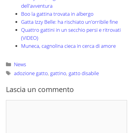
dell'avventura
Boo la gattina trovata in albergo
Gatta Izzy Belle: ha rischiato un'orribile fine
Quattro gattini in un secchio persi e ritrovati
(VIDEO)
Muneca, cagnolina cieca in cerca di amore
Categorie
News
Tag
adozione gatto
,
gattino
,
gatto disabile
Lascia un commento
Commento