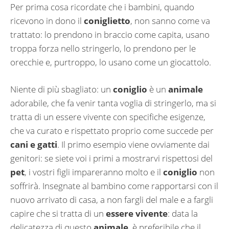
Per prima cosa ricordate che i bambini, quando
ricevono in dono il
coniglietto
, non sanno come va
trattato: lo prendono in braccio come capita, usano
troppa forza nello stringerlo, lo prendono per le
orecchie e, purtroppo, lo usano come un giocattolo.
Niente di più sbagliato: un
coniglio
è un
animale
adorabile, che fa venir tanta voglia di stringerlo, ma si
tratta di un essere vivente con specifiche esigenze,
che va curato e rispettato proprio come succede per
cani e gatti
. Il primo esempio viene ovviamente dai
genitori: se siete voi i primi a mostrarvi rispettosi del
pet
, i vostri figli impareranno molto e il
coniglio
non
soffrirà. Insegnate al bambino come rapportarsi con il
nuovo arrivato di casa, a non fargli del male e a fargli
capire che si tratta di un
essere vivente
: data la
delicatezza di questo
animale
, è preferibile che il