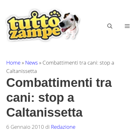
Vai
al
contenuto
ME
Home
»
News
»
Combattimenti tra cani: stop a
Caltanissetta
Combattimenti tra
cani: stop a
Caltanissetta
6 Gennaio 2010
di
Redazione