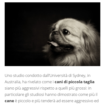
Uno studio condotto dall’Università di Sydney, in
Australia, ha rivelato come i
cani di piccola taglia
siano più aggressivi rispetto a quelli più grossi: in
particolare gli studiosi hanno dimostrato come più il
cane
è piccolo e più tenderà ad essere aggressivo ed