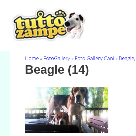
Vai
al
contenuto
Home
»
FotoGallery
»
Foto Gallery Cani
»
Beagle,
Beagle (14)