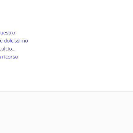
questro
le dolcissimo
alcio...
a ricorso