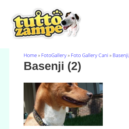
Vai
al
contenuto
Home
»
FotoGallery
»
Foto Gallery Cani
»
Basenji
Basenji (2)