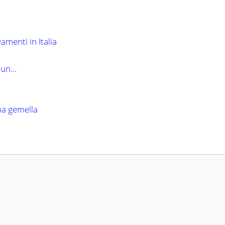
amenti in Italia
o un…
ma gemella