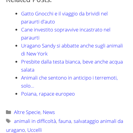
Gatto Gnocchi e il viaggio da brividi nel
paraurti d'auto
Cane investito sopravvive incastrato nel
paraurti
Uragano Sandy si abbatte anche sugli animali
di New York
Presbite dalla testa bianca, beve anche acqua
salata
Animali che sentono in anticipo i terremoti,
solo…
Poiana, rapace europeo
Categorie
Altre Specie
,
News
Tag
animali in difficoltà
,
fauna
,
salvataggio animali da
uragano
,
Uccelli