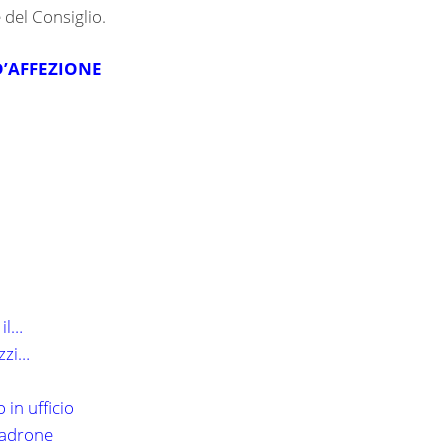
del Consiglio.
D’AFFEZIONE
 il…
ezzi…
 in ufficio
 padrone