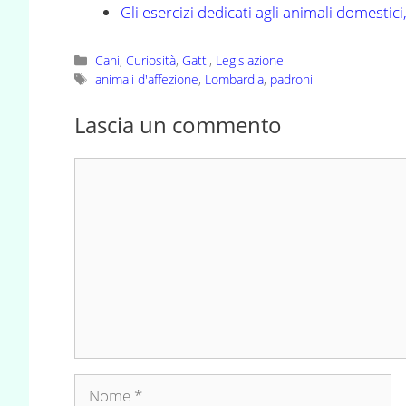
Gli esercizi dedicati agli animali domestici
Categorie
Cani
,
Curiosità
,
Gatti
,
Legislazione
Tag
animali d'affezione
,
Lombardia
,
padroni
Lascia un commento
Commento
Nome