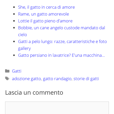
She, il gatto in cerca di amore
Rame, un gatto amorevole
Lottie il gatto pieno d'amore
Bobbie, un cane angelo custode mandato dal
cielo
Gatti a pelo lungo: razze, caratteristiche e foto
gallery
Gatto persiano in lavatrice? E'una macchina…
Categorie
Gatti
Tag
adozione gatto
,
gatto randagio
,
storie di gatti
Lascia un commento
Commento