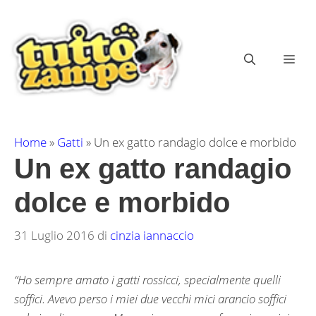
Vai
al
contenuto
ME
Home
»
Gatti
»
Un ex gatto randagio dolce e morbido
Un ex gatto randagio
dolce e morbido
31 Luglio 2016
di
cinzia iannaccio
“Ho sempre amato i gatti rossicci, specialmente quelli
soffici. Avevo perso i miei due vecchi mici arancio soffici