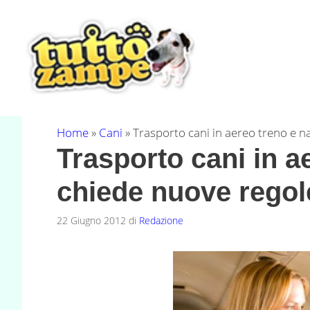
Vai
al
contenuto
Home
»
Cani
»
Trasporto cani in aereo treno e n
Trasporto cani in a
chiede nuove regol
22 Giugno 2012
di
Redazione