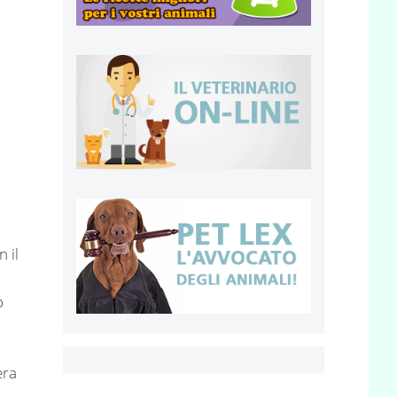
 il
o
era