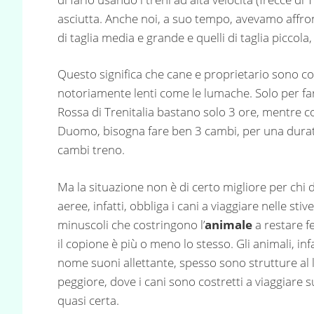
asciutta. Anche noi, a suo tempo, avevamo affro
di taglia media e grande e quelli di taglia piccol
Questo significa che cane e proprietario sono cost
notoriamente lenti come le lumache. Solo per f
Rossa di Trenitalia bastano solo 3 ore, mentre c
Duomo, bisogna fare ben 3 cambi, per una durata
cambi treno.
Ma la situazione non è di certo migliore per chi d
aeree, infatti, obbliga i cani a viaggiare nelle stiv
minuscoli che costringono l’
animale
a restare f
il copione è più o meno lo stesso. Gli animali, in
nome suoni allettante, spesso sono strutture al l
peggiore, dove i cani sono costretti a viaggiare su
quasi certa.