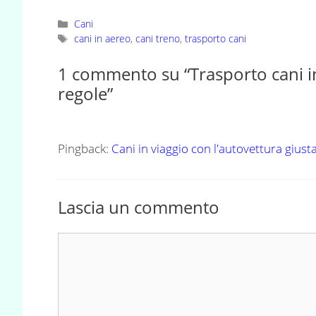
Categorie
Cani
Tag
cani in aereo
,
cani treno
,
trasporto cani
1 commento su “Trasporto cani i
regole”
Pingback:
Cani in viaggio con l'autovettura gius
Lascia un commento
Commento