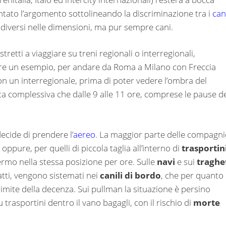
ntato l’argomento sottolineando la discriminazione tra i
can
a, diversi nelle dimensioni, ma pur sempre cani.
retti a viaggiare su treni regionali o interregionali,
are un esempio, per andare da Roma a Milano con Freccia
on un interregionale, prima di poter vedere l’ombra del
 complessiva che dalle 9 alle 11 ore, comprese le pause d
ecide di prendere l’
aereo
. La maggior parte delle compagni
e oppure, per quelli di piccola taglia all’interno di
trasportin
ermo nella stessa posizione per ore. Sulle
navi
e sui
traghet
fatti, vengono sistemati nei
canili di bordo
, che per quanto i
imite della decenza. Sui pullman la situazione è persino
 trasportini dentro il vano bagagli, con il rischio di
morte