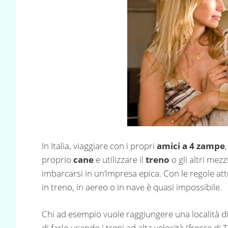
In Italia, viaggiare con i propri
amici a 4 zampe
proprio
cane
e utilizzare il
treno
o gli altri mez
imbarcarsi in un’impresa epica. Con le regole attu
in treno, in aereo o in nave è quasi impossibile.
Chi ad esempio vuole raggiungere una località di
di farlo usando i treni ad alta velocità (frecce di 