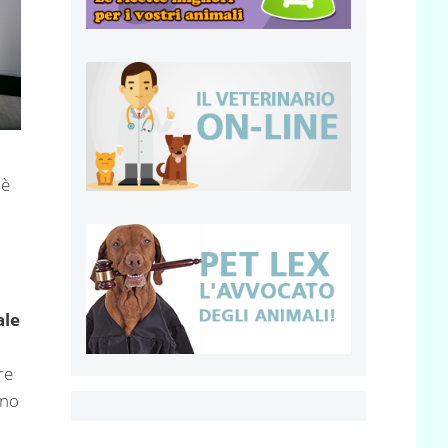
 è
ale
re
rno