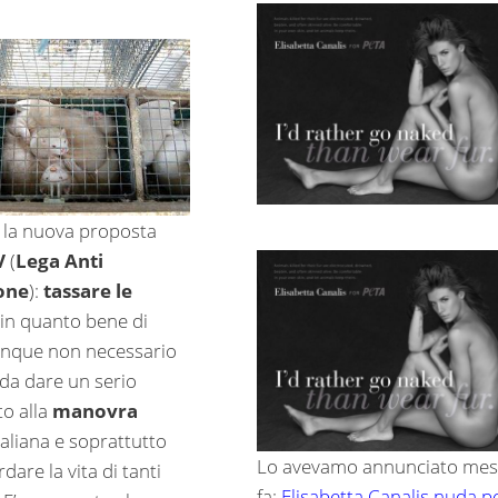
a la nuova proposta
V
(
Lega Anti
ione
):
tassare le
in quanto bene di
unque non necessario
da dare un serio
to alla
manovra
taliana e soprattutto
Lo avevamo annunciato mes
dare la vita di tanti
fa:
Elisabetta Canalis nuda p