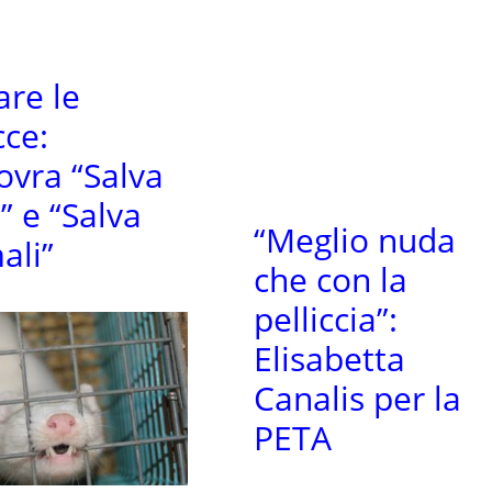
are le
cce:
vra “Salva
a” e “Salva
“Meglio nuda
ali”
che con la
pelliccia”:
Elisabetta
Canalis per la
PETA