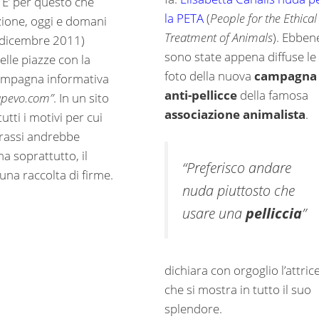
. E’ per questo che
la PETA
(
People for the Ethical
zione, oggi e domani
Treatment of Animals
). Ebben
 dicembre 2011)
sono state appena diffuse le
lle piazze con la
foto della nuova
campagna
ampagna informativa
anti-pellicce
della famosa
apevo.com”
. In un sito
associazione animalista
.
tutti i motivi per cui
rassi andrebbe
ma soprattutto, il
“Preferisco andare
 una raccolta di firme.
nuda piuttosto che
usare una
pelliccia
”
dichiara con orgoglio l’attric
che si mostra in tutto il suo
splendore.