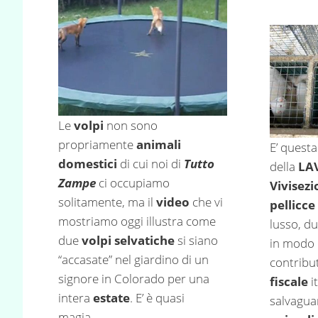
Le
volpi
non sono
propriamente
animali
E’ quest
domestici
di cui noi di
Tutto
della
LA
Zampe
ci occupiamo
Vivisez
solitamente, ma il
video
che vi
pellicce
mostriamo oggi illustra come
lusso, d
due
volpi selvatiche
si siano
in modo 
“accasate” nel giardino di un
contribu
signore in Colorado per una
fiscale
i
intera
estate
. E’ è quasi
salvaguar
magia….