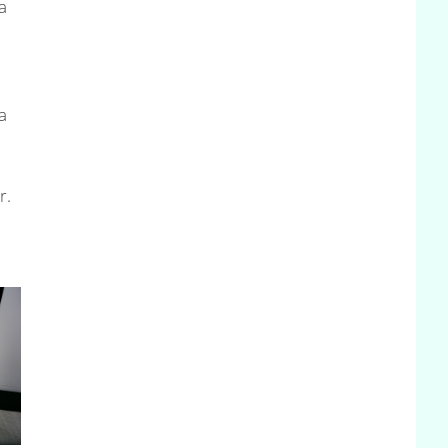
a
a
r.