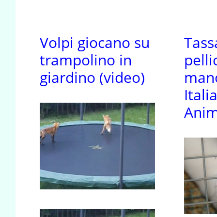
Volpi giocano su
Tass
trampolino in
pelli
giardino (video)
mano
Itali
Anim