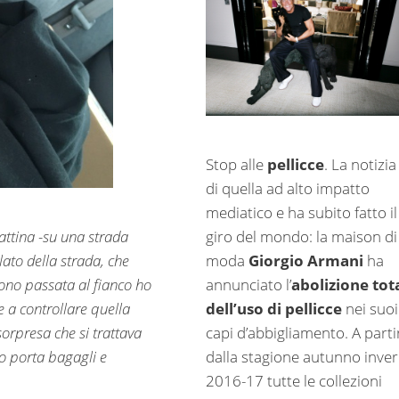
Stop alle
pellicce
. La notizia
di quella ad alto impatto
mediatico e ha subito fatto il
giro del mondo: la maison di
ttina -su una strada
moda
Giorgio Armani
ha
lato della strada, che
annunciato l’
abolizione tot
ono passata al fianco ho
dell’uso di pellicce
nei suoi
e a controllare quella
capi d’abbigliamento. A parti
sorpresa che si trattava
dalla stagione autunno inve
io porta bagagli e
2016-17 tutte le collezioni