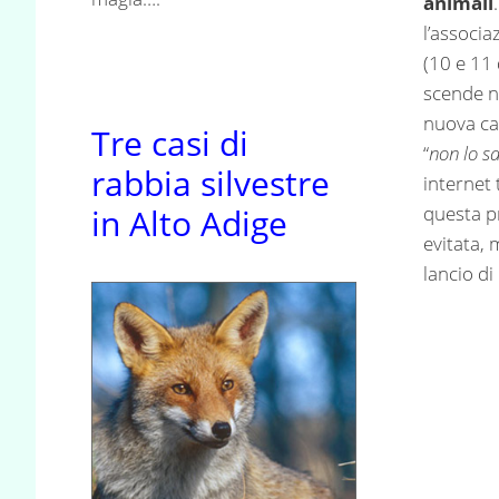
animali
l’associa
(10 e 11
scende ne
nuova c
Tre casi di
“
non lo s
rabbia silvestre
internet 
in Alto Adige
questa p
evitata, 
lancio di