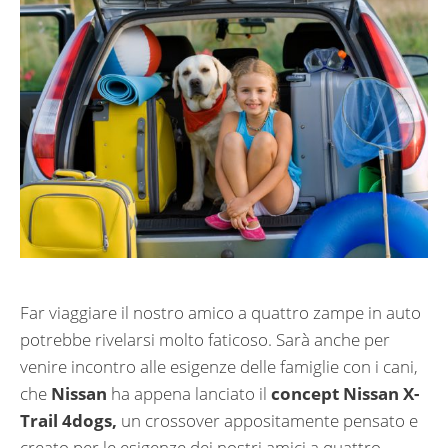
Far viaggiare il nostro amico a quattro zampe in auto
potrebbe rivelarsi molto faticoso. Sarà anche per
venire incontro alle esigenze delle famiglie con i cani,
che
Nissan
ha appena lanciato il
concept Nissan X-
Trail 4dogs,
un crossover appositamente pensato e
creato per le esigenze dei nostri amici a quattro