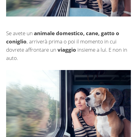
Se avete un
animale domestico, cane, gatto o
coniglio
, arriverà prima o poi il momento in cui
dovrete affrontare un
viaggio
insieme a lui. E non in
auto.