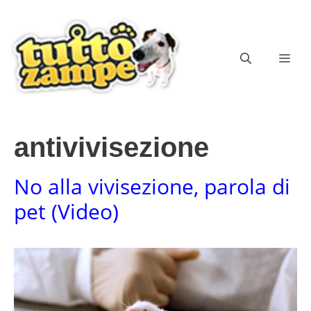
Vai
al
contenuto
ME
antivivisezione
No alla vivisezione, parola di
pet (Video)