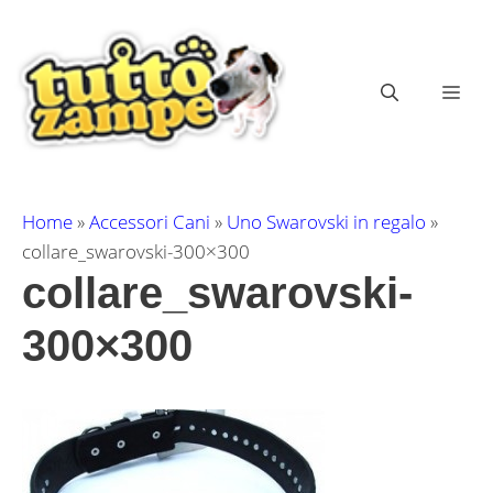
Vai
al
contenuto
ME
Home
»
Accessori Cani
»
Uno Swarovski in regalo
»
collare_swarovski-300×300
collare_swarovski-
300×300