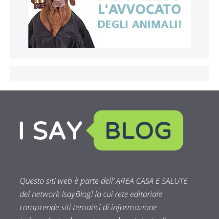
Questo siti web è parte dell’ AREA CASA E SALUTE
del network IsayBlog! la cui rete editoriale
comprende siti tematici di informazione