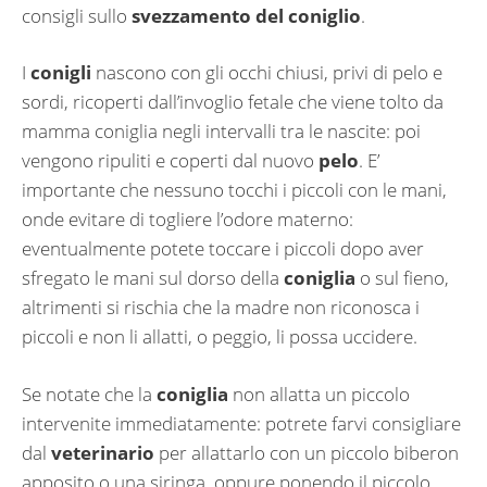
consigli sullo
svezzamento del coniglio
.
I
conigli
nascono con gli occhi chiusi, privi di pelo e
sordi, ricoperti dall’invoglio fetale che viene tolto da
mamma coniglia negli intervalli tra le nascite: poi
vengono ripuliti e coperti dal nuovo
pelo
. E’
importante che nessuno tocchi i piccoli con le mani,
onde evitare di togliere l’odore materno:
eventualmente potete toccare i piccoli dopo aver
sfregato le mani sul dorso della
coniglia
o sul fieno,
altrimenti si rischia che la madre non riconosca i
piccoli e non li allatti, o peggio, li possa uccidere.
Se notate che la
coniglia
non allatta un piccolo
intervenite immediatamente: potrete farvi consigliare
dal
veterinario
per allattarlo con un piccolo biberon
apposito o una siringa, oppure ponendo il piccolo