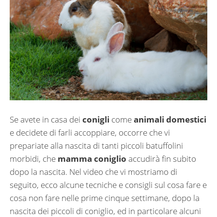
Se avete in casa dei
conigli
come
animali domestici
e decidete di farli accoppiare, occorre che vi
prepariate alla nascita di tanti piccoli batuffolini
morbidi, che
mamma coniglio
accudirà fin subito
dopo la nascita. Nel video che vi mostriamo di
seguito, ecco alcune tecniche e consigli sul cosa fare e
cosa non fare nelle prime cinque settimane, dopo la
nascita dei piccoli di coniglio, ed in particolare alcuni