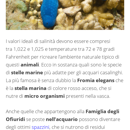
I valori ideali di salinità devono essere compresi
tra 1,022 e 1,025 e temperature tra 72 e 78 gradi
Fahrenheit per ricreare l’ambiente naturale tipico di
questi
animali
. Ecco in sostanza quali sono le specie
di
stelle marine
più adatte per gli acquari casalinghi.
La più famosa è senza dubbio la
Fromia elegans
che
è la
stella marina
di colore rosso acceso, che si
nutre di
micro organismi
presenti nella vasca.
Anche quelle che appartengono alla
Famiglia degli
Ofiuridi
se poste
nell’acquario
possono diventare
degli ottimi
spazzini
, che si nutrono di residui