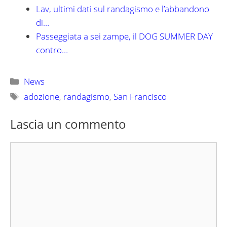
Lav, ultimi dati sul randagismo e l’abbandono
di…
Passeggiata a sei zampe, il DOG SUMMER DAY
contro…
Categorie
News
Tag
adozione
,
randagismo
,
San Francisco
Lascia un commento
Commento