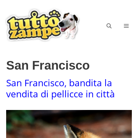
Vai
al
contenuto
ME
San Francisco
San Francisco, bandita la
vendita di pellicce in città