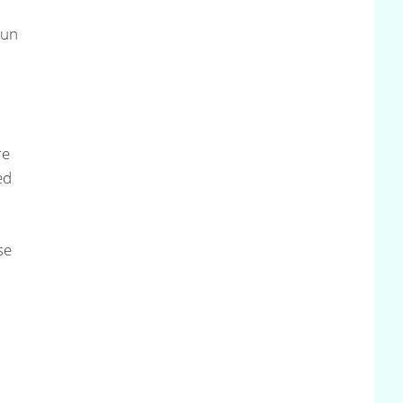
 un
re
ed
se