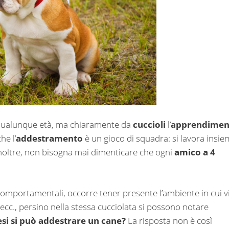
qualunque età, ma chiaramente da
cuccioli
l’
apprendimen
he l’
addestramento
è un gioco di squadra: si lavora insie
. Inoltre, non bisogna mai dimenticare che ogni
amico a 4
e comportamentali, occorre tener presente l’ambiente in cui v
 ecc., persino nella stessa cucciolata si possono notare
si si può addestrare un cane?
La risposta non è così