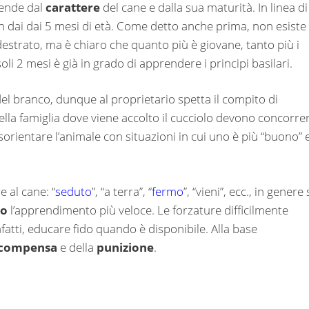
ende dal
carattere
del cane e dalla sua maturità. In linea di
n dai dai 5 mesi di età. Come detto anche prima, non esiste
estrato, ma è chiaro che quanto più è giovane, tanto più i
soli 2 mesi è già in grado di apprendere i principi basilari.
del branco, dunque al proprietario spetta il compito di
ella famiglia dove viene accolto il cucciolo devono concorre
sorientare l’animale con situazioni in cui uno è più “buono” 
 al cane: “
seduto
”, “a terra”, “
fermo
”, “vieni”, ecc., in genere 
co
l’apprendimento più veloce. Le forzature difficilmente
nfatti, educare fido quando è disponibile. Alla base
icompensa
e della
punizione
.