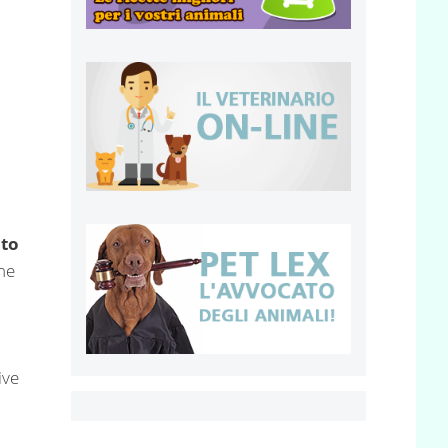
to
me
ive