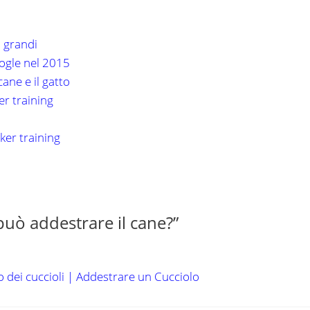
ù grandi
ogle nel 2015
cane e il gatto
er training
cker training
può addestrare il cane?”
o dei cuccioli | Addestrare un Cucciolo