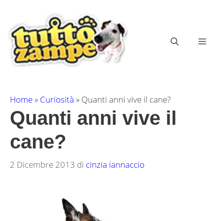
Vai
al
contenuto
ME
Home
»
Curiosità
»
Quanti anni vive il cane?
Quanti anni vive il
cane?
2 Dicembre 2013
di
cinzia iannaccio