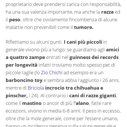
proprietario deve prendersi carica con responsabilità,
ha una sua valenza importante, ma anche la
razza
ed
il
peso
, oltre che ovviamente l’incombenza di alcune
malattie non prevenibili come il
tumore.
Riflettiamo su alcuni punti.
I cani più piccoli
in
generale vivono più a lungo: se guardiamo agli
amici
a quattro zampe
entrati nel
guinness dei records
per longevità
infatti troviamo molto spesso pet di
piccole taglie (lo
Zio Chichi
ad esempio era un
barboncino toy
e sembra abbia raggiunto i 26 anni,
mentre di
Briciola
incrocio tra chihuahua e
pinscher,
i 24). Al contrario i
cani di razze giganti
,
come il
mastino
o ancor di più l
’alano
, fatte rare
eccezioni, vivono in media 6-8 anni. Il peso in eccesso,
oltre che la mole generale, come per l’essere umano,
hanno un incidenza negativa sulla salute generale e