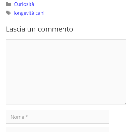
Categorie
Curiosità
Tag
longevità cani
Lascia un commento
Commento
Nome
Email