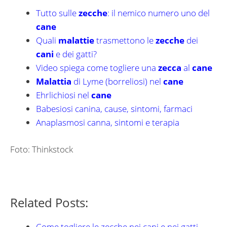
Tutto sulle
zecche
: il nemico numero uno del
cane
Quali
malattie
trasmettono le
zecche
dei
cani
e dei gatti?
Video spiega come togliere una
zecca
al
cane
Malattia
di Lyme (borreliosi) nel
cane
Ehrlichiosi nel
cane
Babesiosi canina, cause, sintomi, farmaci
Anaplasmosi canna, sintomi e terapia
Foto: Thinkstock
Related Posts:
Come togliere le zecche nei cani e nei gatti