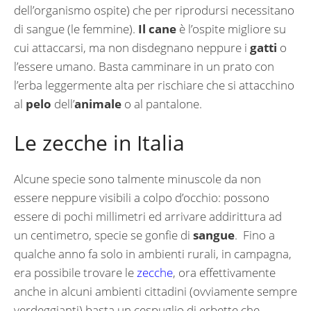
dell’organismo ospite) che per riprodursi necessitano
di sangue (le femmine).
Il cane
è l’ospite migliore su
cui attaccarsi, ma non disdegnano neppure i
gatti
o
l’essere umano. Basta camminare in un prato con
l’erba leggermente alta per rischiare che si attacchino
al
pelo
dell’
animale
o al pantalone.
Le zecche in Italia
Alcune specie sono talmente minuscole da non
essere neppure visibili a colpo d’occhio: possono
essere di pochi millimetri ed arrivare addirittura ad
un centimetro, specie se gonfie di
sangue
. Fino a
qualche anno fa solo in ambienti rurali, in campagna,
era possibile trovare le
zecche
, ora effettivamente
anche in alcuni ambienti cittadini (ovviamente sempre
verdeggianti) basta un cespuglio di erbette che