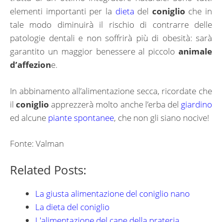
elementi importanti per la
dieta
del
coniglio
che in
tale modo diminuirà il rischio di contrarre delle
patologie dentali e non soffrirà più di obesità: sarà
garantito un maggior benessere al piccolo
animale
d’affezion
e.
In abbinamento all’alimentazione secca, ricordate che
il
coniglio
apprezzerà molto anche l’erba del
giardino
ed alcune
piante spontanee
, che non gli siano nocive!
Fonte: Valman
Related Posts:
La giusta alimentazione del coniglio nano
La dieta del coniglio
L'alimentazione del cane della prateria