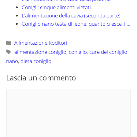
Conigli: cinque alimenti vietati
L’alimentazione della cavia (seconda parte)
Coniglio nano testa di leone: quanto cresce, il…
Categorie
Alimentazione Roditori
Tag
alimentazione coniglio
,
coniglio
,
cure del coniglio
nano
,
dieta coniglio
Lascia un commento
Commento