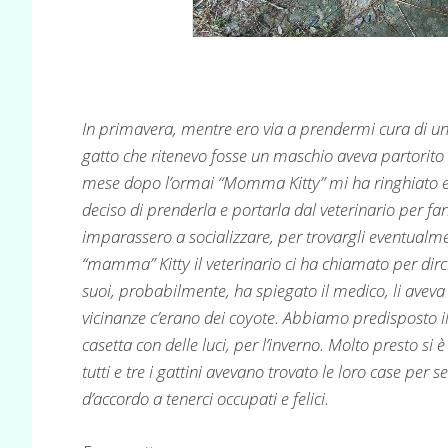
In primavera, mentre ero via a prendermi cura di un
gatto che ritenevo fosse un maschio aveva partorito
mese dopo l’ormai “Momma Kitty” mi ha ringhiato e s
deciso di prenderla e portarla dal veterinario per farla
imparassero a socializzare, per trovargli eventualmen
“mamma” Kitty il veterinario ci ha chiamato per dirc
suoi, probabilmente, ha spiegato il medico, li aveva 
vicinanze c’erano dei coyote. Abbiamo predisposto i
casetta con delle luci, per l’inverno. Molto presto s
tutti e tre i gattini avevano trovato le loro case per s
d’accordo a tenerci occupati e felici.