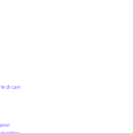
ie di cani
mano!
 giardino