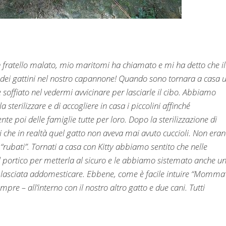
 fratello malato, mio maritomi ha chiamato e mi ha detto che il
 dei gattini nel nostro capannone! Quando sono tornara a casa 
offiato nel vedermi avvicinare per lasciarle il cibo. Abbiamo
 sterilizzare e di accogliere in casa i piccolini affinché
te poi delle famiglie tutte per loro. Dopo la sterilizzazione di
i che in realtà quel gatto non aveva mai avuto cuccioli. Non eran
“rubati”. Tornati a casa con Kitty abbiamo sentito che nelle
l portico per metterla al sicuro e le abbiamo sistemato anche u
i è lasciata addomesticare. Ebbene, come è facile intuire “Momma”
empre – all’interno con il nostro altro gatto e due cani. Tutti