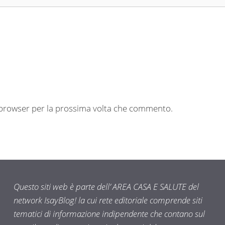
o browser per la prossima volta che commento.
Questo siti web è parte dell’ AREA CASA E SALUTE del
network IsayBlog! la cui rete editoriale comprende siti
tematici di informazione indipendente che contano sul