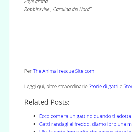
Faye gratta
Robbinsville , Carolina del Nord”
Per
The Animal rescue Site.com
Leggi qui, altre straordinarie
Storie di gatti
e
Stor
Related Posts:
Ecco come fa un gattino quando ti adotta
Gatti randagi al freddo, diamo loro una 
Lily, la gatta impaurita che amava stare in