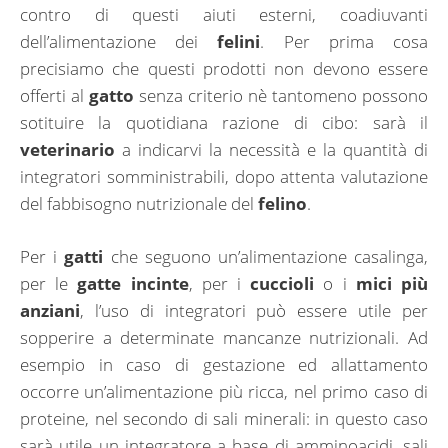
contro di questi aiuti esterni, coadiuvanti
dell’alimentazione dei
felini
. Per prima cosa
precisiamo che questi prodotti non devono essere
offerti al
gatto
senza criterio nè tantomeno possono
sotituire la quotidiana razione di cibo: sarà il
veterinario
a indicarvi la necessità e la quantità di
integratori somministrabili, dopo attenta valutazione
del fabbisogno nutrizionale del
felino
.
Per i
gatti
che seguono un’alimentazione casalinga,
per le
gatte incinte
, per i
cuccioli
o i
mici più
anziani
, l’uso di integratori può essere utile per
sopperire a determinate mancanze nutrizionali. Ad
esempio in caso di gestazione ed allattamento
occorre un’alimentazione più ricca, nel primo caso di
proteine, nel secondo di sali minerali: in questo caso
sarà utile un integratore a base di amminoacidi, sali