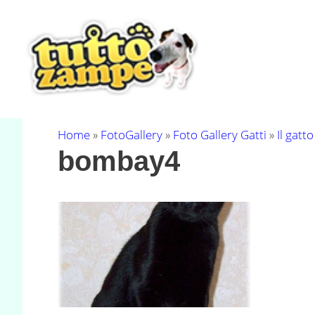
Vai
al
contenuto
Home
»
FotoGallery
»
Foto Gallery Gatti
»
Il gat
bombay4