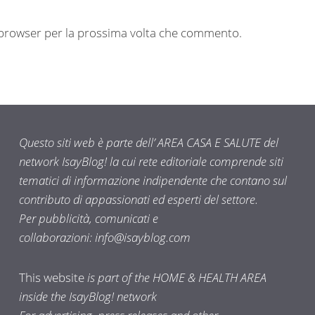
o browser per la prossima volta che commento.
Questo siti web è parte dell’ AREA CASA E SALUTE del
network IsayBlog! la cui rete editoriale comprende siti
tematici di informazione indipendente che contano sul
contributo di appassionati ed esperti del settore.
Per pubblicità, comunicati e
collaborazioni:
info@isayblog.com
This website
is part of the HOME & HEALTH AREA
inside the IsayBlog! network