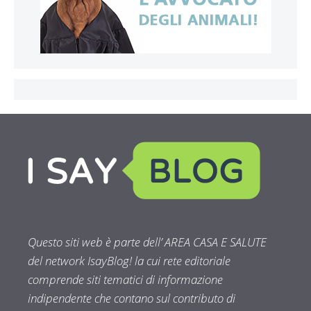
Questo siti web è parte dell’ AREA CASA E SALUTE
del network IsayBlog! la cui rete editoriale
comprende siti tematici di informazione
indipendente che contano sul contributo di