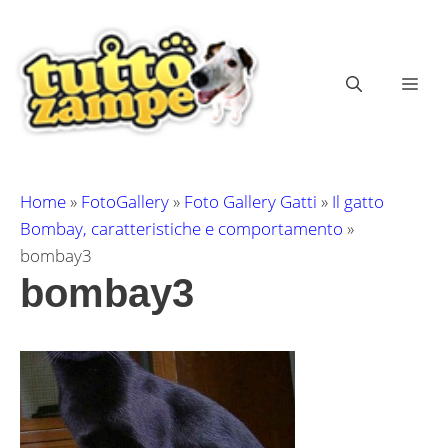
Vai
al
contenuto
ME
Home
»
FotoGallery
»
Foto Gallery Gatti
»
Il gatto
Bombay, caratteristiche e comportamento
»
bombay3
bombay3