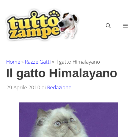
Vai
al
contenuto
ME
Home
»
Razze Gatti
»
Il gatto Himalayano
Il gatto Himalayano
29 Aprile 2010
di
Redazione