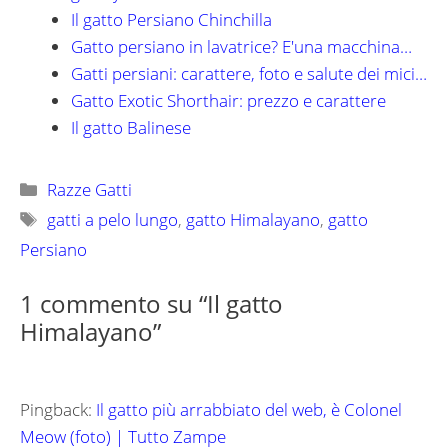
Il gatto Persiano Chinchilla
Gatto persiano in lavatrice? E'una macchina…
Gatti persiani: carattere, foto e salute dei mici…
Gatto Exotic Shorthair: prezzo e carattere
Il gatto Balinese
Categorie
Razze Gatti
Tag
gatti a pelo lungo
,
gatto Himalayano
,
gatto
Persiano
1 commento su “Il gatto
Himalayano”
Pingback:
Il gatto più arrabbiato del web, è Colonel
Meow (foto) | Tutto Zampe