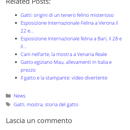
Related Posts:
Gatti: origini di un tenero felino misterioso
Esposizione Internazionale Felina a Verona il
22 e…
Esposizione Internazionale felina a Bari, il 28 e
il…
Cani nell’arte, la mostra a Venaria Reale
Gatto egiziano Mau, allevamenti in Italia e
prezzo
Il gatto e la stampante: video divertente
Categorie
News
Tag
Gatti
,
mostra
,
storia del gatto
Lascia un commento