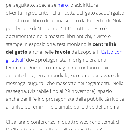
perseguitato, specie se
nero
, o addirittura
diventa ingrediente nella ricetta del ‘gato asado’ (gatto
arrosto) nel libro di cucina scritto da Ruperto de Nola
per il viceré di Napoli nel 1491. Tutto questo è
documentato nella mostra: libri antichi, riviste e
stampe in esposizione, testimoniano la
centralità
del gatto
anche nelle
favole
da Esopo a ‘Il
Gatto con
gli stivali’
dove protagonista in origine era una
femmina. Duecento immagini raccontano il micio
durante la I guerra mondiale, sia come portavoce di
messaggi augurali che mascotte nei reggimenti. Nella
rassegna, (visitabile fino al 29 novembre), spazio
anche per il felino protagonista della pubblicità rivolta
all’universo femminile e amato dalle dive del cinema.
Ci saranno conferenze in quattro week end tematici.
Da ‘Il gatto nell’occulto e nella superstizione’