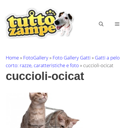
Vai
al
contenuto
ME
Home
»
FotoGallery
»
Foto Gallery Gatti
»
Gatti a pelo
corto: razze, caratteristiche e foto
»
cuccioli-ocicat
cuccioli-ocicat