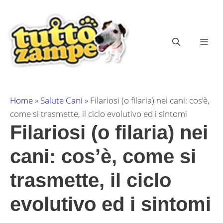
Vai
al
contenuto
ME
Home
»
Salute Cani
»
Filariosi (o filaria) nei cani: cos’è,
come si trasmette, il ciclo evolutivo ed i sintomi
Filariosi (o filaria) nei
cani: cos’è, come si
trasmette, il ciclo
evolutivo ed i sintomi