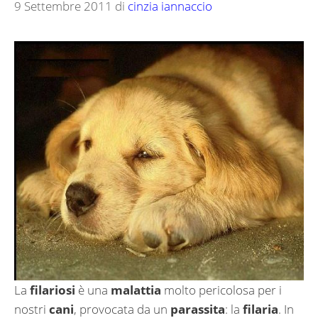
9 Settembre 2011
di
cinzia iannaccio
La
filariosi
è una
malattia
molto pericolosa per i
nostri
cani
, provocata da un
parassita
: la
filaria
. In